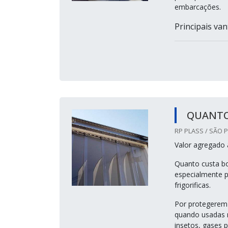
embarcações.
Principais vant
QUANTO
RP PLASS / SÃO P
Valor agregado 
Quanto custa bo
especialmente p
frigorificas.
Por protegerem 
quando usadas n
insetos, gases p