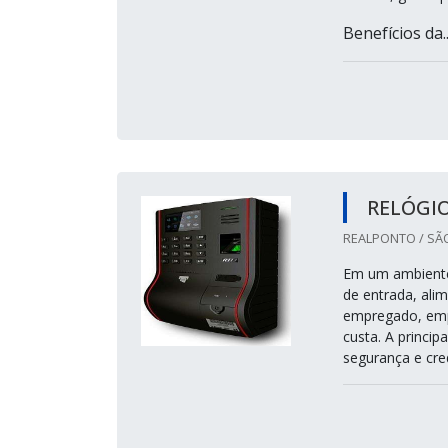
Benefícios da..
RELÓGI
REALPONTO / SÃ
Em um ambiente 
de entrada, ali
empregado, emp
custa. A princip
segurança e cred