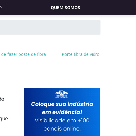
QUEM SOMOS
de fazer poste de fibra
Porte fibra de vidro
do
ique